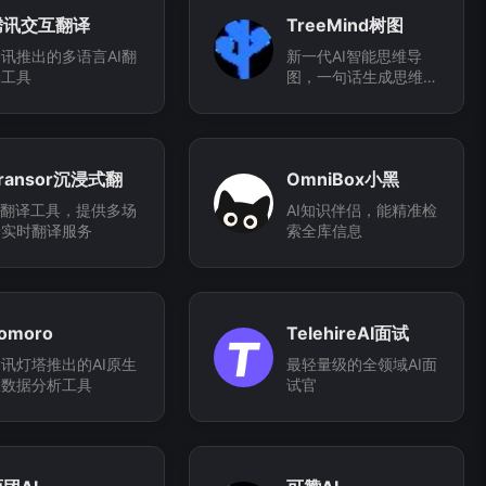
腾讯交互翻译
TreeMind树图
讯推出的多语言AI翻
新一代AI智能思维导
译工具
图，一句话生成思维导
图
ransor沉浸式翻
OmniBox小黑
译
I翻译工具，提供多场
AI知识伴侣，能精准检
景实时翻译服务
索全库信息
omoro
TelehireAI面试
讯灯塔推出的AI原生
最轻量级的全领域AI面
大数据分析工具
试官