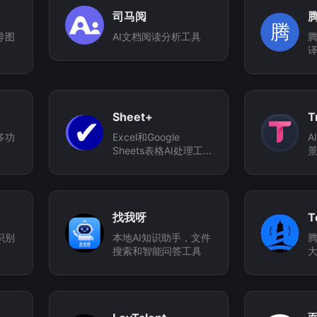
司马阅
腾
导图
AI文档阅读分析工具
腾
Sheet+
T
多功
Excel和Google
A
Sheets表格AI处理工
具
找我呀
T
识别
本地AI知识助手，文件
腾
搜索和智能问答工具