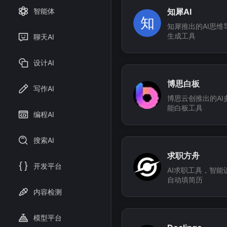
知犀AI
智能体
知
知犀推出的AI思维
生成工具
聊天AI
设计AI
博思白板
写作AI
博思云创推出的AI
能白板工具
编程AI
搜索AI
求职方舟
开发平台
AI求职工具，智能
自动填简历
内容检测
模型平台