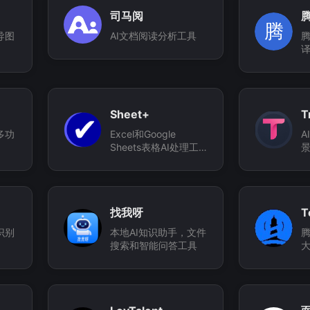
司马阅
腾
导图
AI文档阅读分析工具
腾
Sheet+
T
多功
Excel和Google
A
Sheets表格AI处理工
具
找我呀
T
识别
本地AI知识助手，文件
腾
搜索和智能问答工具