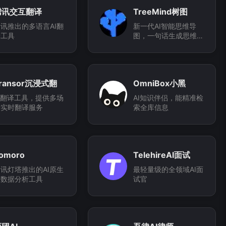
腾讯交互翻译
TreeMind树图
讯推出的多语言AI翻
新一代AI智能思维导
译工具
图，一句话生成思维导
图
ransor沉浸式翻
OmniBox小黑
译
I翻译工具，提供多场
AI知识伴侣，能精准检
景实时翻译服务
索全库信息
omoro
TelehireAI面试
讯灯塔推出的AI原生
最轻量级的全领域AI面
大数据分析工具
试官