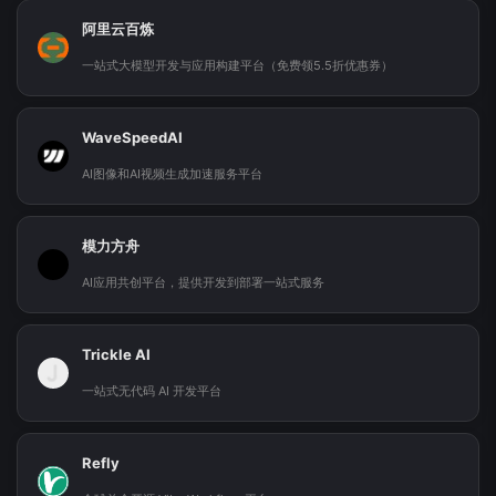
阿里云百炼
一站式大模型开发与应用构建平台（免费领5.5折优惠券）
WaveSpeedAI
AI图像和AI视频生成加速服务平台
模力方舟
AI应用共创平台，提供开发到部署一站式服务
Trickle AI
一站式无代码 AI 开发平台
Refly