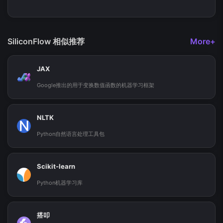
SiliconFlow 相似推荐
More+
JAX
Google推出的用于变换数值函数的机器学习框架
NLTK
N
Python自然语言处理工具包
Scikit-learn
Python机器学习库
搭叩