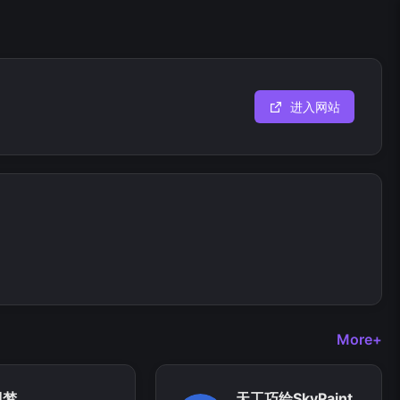
进入网站
More+
即梦
天工巧绘SkyPaint