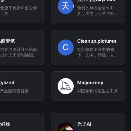
天
音旗下免费AI图片创
免费的AI插画绘制工
作工具
具，由昆仑万维与奇点
智源合作推出
站酷梦笔
Cleanup.pictures
C
国内知名设计社区站酷
智能移除图片中的物
推出的人工智能插画生
体、文本、污迹、人物
成工具
或任何不想要的东西
tylized
Midjourney
I产品图背景替换
AI图像和插画生成工具
造好物
光子AI