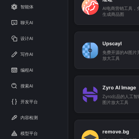
智能体
AI电商营销工具，
生成商品图
聊天AI
设计AI
Upscayl
免费开源的AI图片
写作AI
放大工具
编程AI
搜索AI
Zyro AI Image
Upscaler
Zyro出品的人工智
开发平台
图片放大工具
内容检测
remove.bg
模型平台