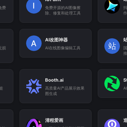
I
免费
免费开源的AI图像擦
抖
除、修复和处理工具
AI改图神器
A
站
无损
AI在线图像编辑工具
Booth.ai
S
能
高质量AI产品展示效果
A
图生成
清程爱画