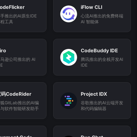
odeFlicker
iFlow CLI
手推出的AI原生IDE
心流AI推出的免费终端
编程工具
AI 智能体
iro
CodeBuddy IDE
马逊公司推出的 AI
腾讯推出的全栈开发AI
DE
IDE
码CodeRider
Project IDX
狐GitLab推出的AI编
谷歌推出的AI云端开发
程与软件智能研发助手
和代码编辑器