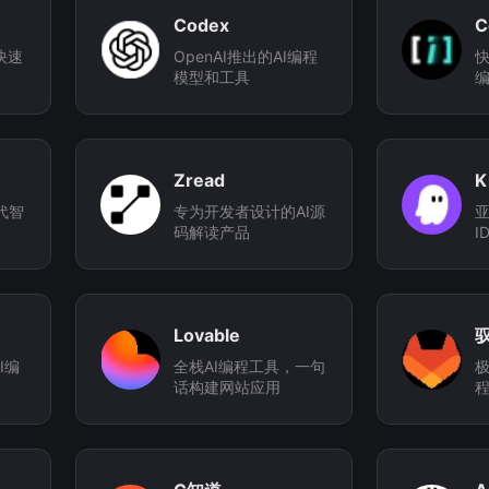
Codex
C
快速
OpenAI推出的AI编程
快
模型和工具
Zread
K
代智
专为开发者设计的AI源
亚
码解读产品
I
Lovable
驭
AI编
全栈AI编程工具，一句
极
话构建网站应用