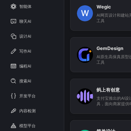
Wegic
智能体
W
AI网页设计和建站
工具
聊天AI
设计AI
GemDesign
写作AI
AI原生高保真原型
工具
编程AI
搜索AI
蚂上有创意
开发平台
支付宝推出的AI设
具，面向商家提供
设计服务
内容检测
模型平台