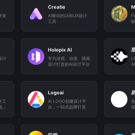
Creatie
M
开发
AI驱动的UI和UX设计
F
工具
标
Holopix AI
星
设计
专为游戏、动漫、插画
L
设计打造的AI设计平台
A
Logoai
计工
AI LOGO创建设计平
免
电商
台，一站式品牌打造