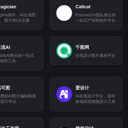
agician
Calicat
igma插件，AI生成图
ProcessOn团队推出的
、图片和UX文案
一站式产设研协作平台
流AI
千图网
iblibAI推出的一站式
在线设计图片素材平台
I创作工具
易可图
爱设计
费的AI图片编辑和海
AI在线设计平台，提供
报设计平台
多端在线拖拽设计工具